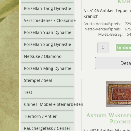
Kran
Porzellan Tang Dynastie
Nr.5146 Antiker Teppic
Kranich
Verschiedenes / Cloisonne
Brutto-Verkaufspreis:
729
Netto-Verkaufspreis:
675
Porzellan Yuan Dynastie
MwSt.-Betrag:
54
Porzellan Song Dynastie
Netsuke / Okimono
Deta
Porzellan Ming Dynastie
Stempel / Seal
Test
Chines. Möbel + Steinarbeiten
Antiker Wandbe
Tierhorn / Antler
Phoenix
Räuchergefäss / Censer
Nr.4626 Antiker Wandb