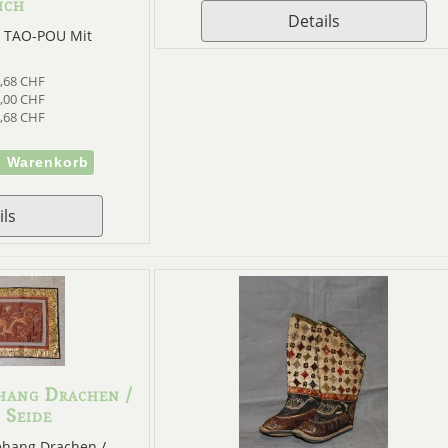
ich
Details
h TAO-POU Mit
,68 CHF
,00 CHF
,68 CHF
ils
hang Drachen /
 Seide
ehang Drachen /