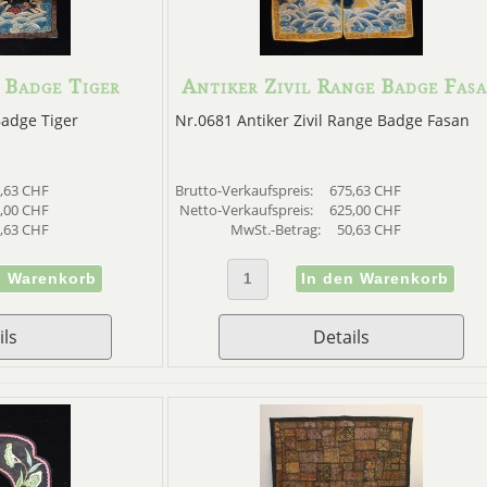
 Badge Tiger
Antiker Zivil Range Badge Fas
Badge Tiger
Nr.0681 Antiker Zivil Range Badge Fasan
,63 CHF
Brutto-Verkaufspreis:
675,63 CHF
,00 CHF
Netto-Verkaufspreis:
625,00 CHF
,63 CHF
MwSt.-Betrag:
50,63 CHF
ils
Details