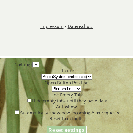
Impressum
/
Datenschutz
Settings
Theme
Open Button Position
Hide Empty Tabs
Hide empty tabs until they have data
Autoshow
Automatically show new incoming Ajax requests
Reset to defaults
Reset settings