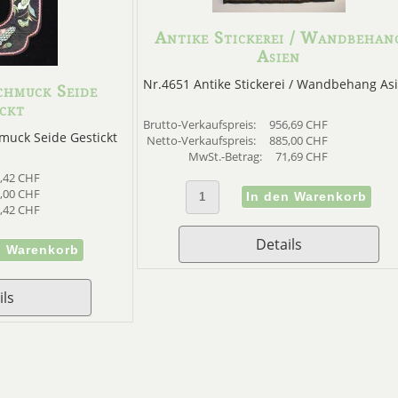
Antike Stickerei / Wandbehan
Asien
Nr.4651 Antike Stickerei / Wandbehang As
chmuck Seide
ckt
Brutto-Verkaufspreis:
956,69 CHF
muck Seide Gestickt
Netto-Verkaufspreis:
885,00 CHF
MwSt.-Betrag:
71,69 CHF
,42 CHF
,00 CHF
,42 CHF
Details
ils