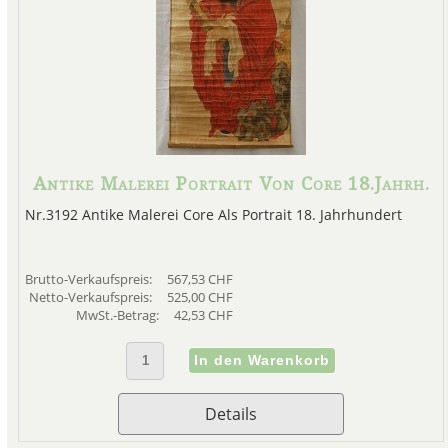
v
Ming
Während der Ming-Dynasti
wiederhergestellt wurde, schuf
die die Metapher des Staatsl
Antike Malerei Portrait Von Core 18.Jahrh.
Garten wieder aufleben ließe
Nr.3192 Antike Malerei Core Als Portrait 18. Jahrhundert
Stilsprache der Yuan-Gelehrten
Shen Zhou (1427-1509), der P
Zentrum die kosmopoliti
Brutto-Verkaufspreis:
567,53 CHF
herausragender Schüler Wen Z
Netto-Verkaufspreis:
525,00 CHF
für Mings literarische Ideale. 
MwSt.-Betrag:
42,53 CHF
anstatt eine offizielle Karrier
eigenen Kultur durch ein frü
gelehrten Maler vo
Details
Qin