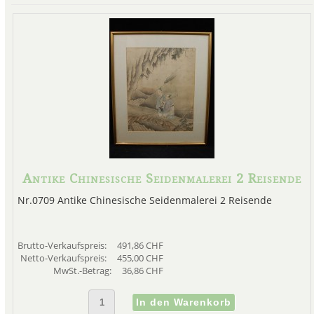
Moralisch aufgeladene Bilder
frühen Jahren der Qing-Mandsc
Ming-Loyalisten im Zwangsruhe
Symbol. Oft ohne Zugang zu g
ließen sich die Künstler der Loy
lokalen Lan
On
Antike Chinesische Seidenmalerei 2 Reisende
Nr.0709 Antike Chinesische Seidenmalerei 2 Reisende
Besuchen Sie unseren Onlin
Brutto-Verkaufspreis:
491,86 CHF
Netto-Verkaufspreis:
455,00 CHF
MwSt.-Betrag:
36,86 CHF