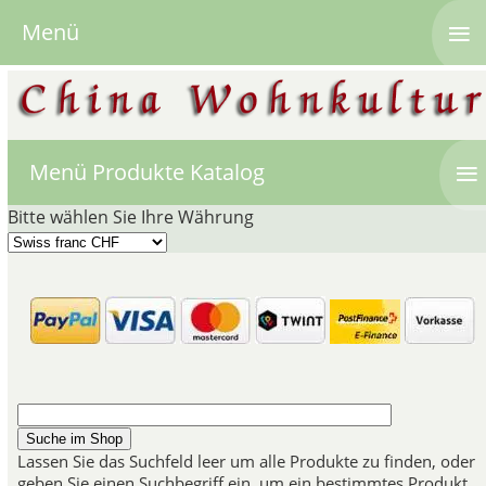
≡
Menü
≡
Menü Produkte Katalog
Bitte wählen Sie Ihre Währung
Chinesis
Chinesische Bildrollen beinhalt
die chinesische Kultur und die K
sind bis heute eine starke Ins
Während die chinesische Lands
Lassen Sie das Suchfeld leer um alle Produkte zu finden, oder
Besatzung verändert wurde, 
geben Sie einen Suchbegriff ein, um ein bestimmtes Produkt