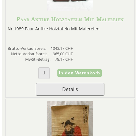
der literarischen Rückzugsgeb
Alternativkultur, da diese nicht
zu Veranstaltungsorten für lit
Paar Antike Holztafeln Mit Malereien
Aktivitäten machte. An diese 
Nr.1989 Paar Antike Holztafeln Mit Malereien
erinnert, die, anstatt eine reali
zeigen, die gemeinsamen kulture
eine symbolische Kurzform verm
bescheidene strohgedeckte Hü
Brutto-Verkaufspreis:
1043,17 CHF
Netto-Verkaufspreis:
965,00 CHF
Atelier oder der Garten eines M
MwSt.-Betrag:
78,17 CHF
gesehen werden konnte, dienten
Werte ihrer B
In der Yuan-Dynastie ent
Kulturlandschaft, die "Landsc
Details
Anspielungen auf die Stile 
kalligrafische Pinselführu
verkörperte. Neben der Darstellu
ihren Bildern auch persönlich
Stile heraufbeschwören, ko
identifizieren, die mit den alten
nicht mehr eine Beschreibung d
um die innere Landschaft des H