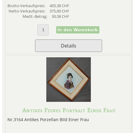
der sich dann auflöst und ein 
Brutto-Verkaufspreis:
405,38 CHF
Netto-Verkaufspreis:
375,00 CHF
MwSt.-Betrag:
30,38 CHF
On
Besuchen Sie unseren Onli
und Porzellan aus Japan 
Details
Antikes Feines Portrait Einer Frau
Nr.3164 Antikes Porzellan Bild Einer Frau