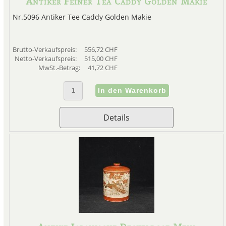
Antiker Feiner Tea Caddy Golden Makie
Japanisches Porzell
Nr.5096 Antiker Tee Caddy Golden Makie
Japanisches Porzellan der Mei
Brutto-Verkaufspreis:
556,72 CHF
Satsuma-Region hergestell
Netto-Verkaufspreis:
515,00 CHF
gleichbedeutend mit japanisch
MwSt.-Betrag:
41,72 CHF
Porzellan Ma
Details
Ende des 19. Jahrhunderts ware
Manufakturen in der Gegend 
Handwerkern beschäftigten,
Satsuma-Porzellan aus dieser
erschöpfenden" Qualität kritisi
Beginn des 20. Jahrhunder
dekorierten Ge
Da viele von ihnen für den wes
waren die meisten Satsuma-Art