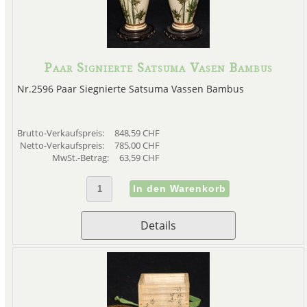
Paar Signierte Satsuma Vasen Bambus
Nr.2596 Paar Siegnierte Satsuma Vassen Bambus
Brutto-Verkaufspreis:
848,59 CHF
Netto-Verkaufspreis:
785,00 CHF
MwSt.-Betrag:
63,59 CHF
Details