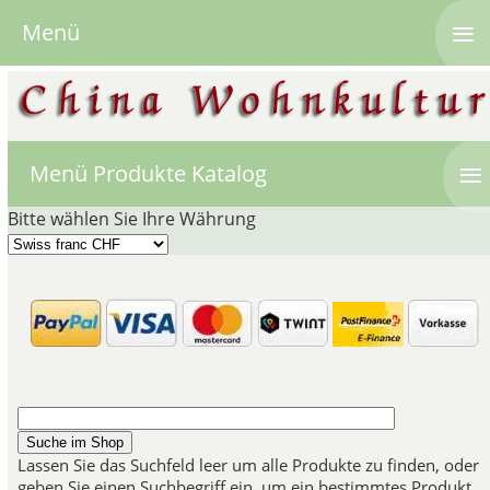
≡
Menü
≡
Menü Produkte Katalog
Bitte wählen Sie Ihre Währung
Japanisches 
Japan blickt auf eine lange Ges
die hauptsächlich in der Pr
"Kakiemon" genannten Objekte,
hergestellt wurden, 
Lassen Sie das Suchfeld leer um alle Produkte zu finden, oder
geben Sie einen Suchbegriff ein, um ein bestimmtes Produkt