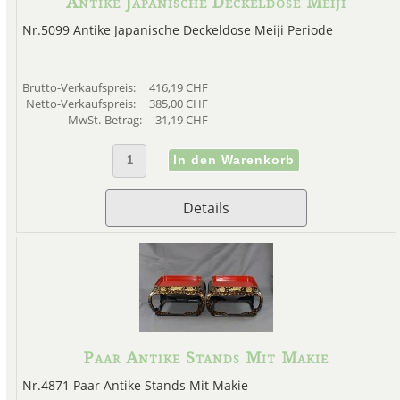
Antike Japanische Deckeldose Meiji
bis heute nicht überlebt; denno
Nr.5099 Antike Japanische Deckeldose Meiji Periode
Meisterwe
Brutto-Verkaufspreis:
416,19 CHF
Japanisches 
Netto-Verkaufspreis:
385,00 CHF
MwSt.-Betrag:
31,19 CHF
Die Meiji-Periode wurde auch al
Emaille bezeichnet, und da
Details
Handwerker dieser Zeit schuf
Werke, die die Welt je gesehe
China in den 1830er Jahren in 
zur Dekoration kleiner Geg
v
Die Modernisierung Japans wäh
Paar Antike Stands Mit Makie
beträchtlichen Zunahme nic
Nr.4871 Paar Antike Stands Mit Makie
Gegenstände, sondern auch der 