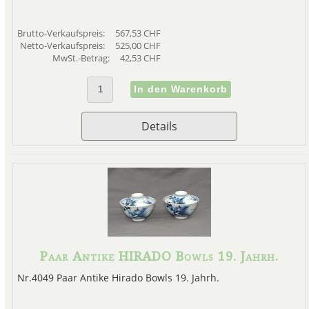
war die Stadt Toshima (manc
"ummauert
Brutto-Verkaufspreis:
567,53 CHF
Cloisonné war ein ideal
Netto-Verkaufspreis:
525,00 CHF
zweidimensionaler, farbenfr
MwSt.-Betrag:
42,53 CHF
japanisch erkannt hatte, un
komplexen neuen Technike
Die wichtigsten Künstler Tos
Details
1887) und sein Schüle
Kodenji gründete später ein ne
auch andere wichtige Künstler
Namikawa Sosuke 
Japanische
Paar Antike HIRADO Bowls 19. Jahrh.
In Nagoya wurden neue Emai
"moriage", bei dem aufeinander
Nr.4049 Paar Antike Hirado Bowls 19. Jahrh.
Objekt aufgetragen werden, und 
jippo" genannt), bei dem die Em