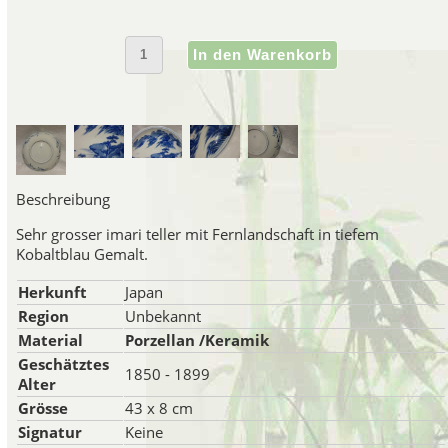
Japanisches Porzell
Japanisches Porzellan der Mei
Satsuma-Region hergestell
gleichbedeutend mit japanisch
Beschreibung
Porzellan Ma
Sehr grosser imari teller mit Fernlandschaft in tiefem
Ende des 19. Jahrhunderts ware
Kobaltblau Gemalt.
Manufakturen in der Gegend 
Handwerkern beschäftigten,
Herkunft
Japan
Region
Unbekannt
Satsuma-Porzellan aus dieser
Material
Porzellan /Keramik
erschöpfenden" Qualität kritisi
Geschätztes
Beginn des 20. Jahrhunder
1850 - 1899
Alter
dekorierten Ge
Grösse
43 x 8 cm
Da viele von ihnen für den wes
Signatur
Keine
waren die meisten Satsuma-Art