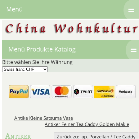
≡
Menü
≡
Menü Produkte Katalog
Bitte wählen Sie Ihre Währung
Japanisches 
Japan blickt auf eine lange Ges
Antike Kleine Satsuma Vase
die hauptsächlich in der Pr
Antiker Feiner Tea Caddy Golden Makie
"Kakiemon" genannten Objekte,
hergestellt wurden, 
Antiker
Zurück zu: Jap. Porzellan / Tee Caddy