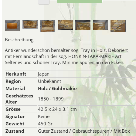
Japanisches Porzell
Japanisches Porzellan der Mei
Satsuma-Region hergestell
Beschreibung
gleichbedeutend mit japanisch
Antiker wunderschön bemalter sog. Tray in Holz. Dekoriert
mit Fernlandschaft in der sog. HONKIN-TAKA-MAKIE Art.
Seltenes und schöner Tray. Minime Spuren an den Ecken.
Porzellan Ma
Herkunft
Japan
Ende des 19. Jahrhunderts ware
Region
Unbekannt
Manufakturen in der Gegend 
Handwerkern beschäftigten,
Material
Holz / Goldmakie
Geschätztes
Satsuma-Porzellan aus dieser
1850 - 1899
Alter
erschöpfenden" Qualität kritisi
Grösse
42.5 x 24 x 3.1 cm
Beginn des 20. Jahrhunder
Signatur
Keine
dekorierten Ge
Gewicht
450 Gr
Da viele von ihnen für den wes
Zustand
Guter Zustand / Gebrauchsspuren / Mit Box
waren die meisten Satsuma-Art