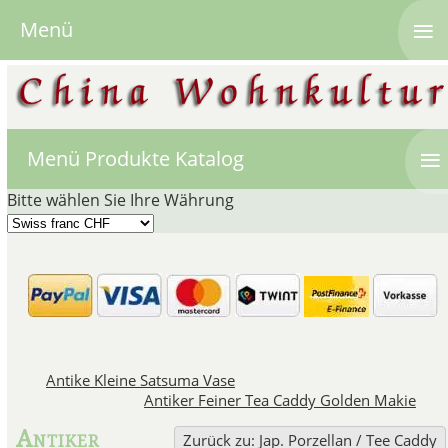
≡
Menü
≡
Menü Produkte Katalog
Bitte wählen Sie Ihre Währung
Japanisches 
Japan blickt auf eine lange Ges
Antike Kleine Satsuma Vase
die hauptsächlich in der Pr
Antiker Feiner Tea Caddy Golden Makie
"Kakiemon" genannten Objekte,
hergestellt wurden, 
Antiker
Zurück zu: Jap. Porzellan / Tee Caddy