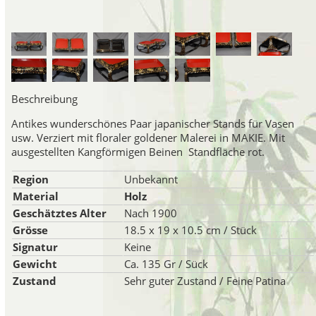
Japanisches Porzell
Japanisches Porzellan der Mei
Satsuma-Region hergestell
gleichbedeutend mit japanisch
Beschreibung
Antikes wunderschönes Paar japanischer Stands für Vasen
usw. Verziert mit floraler goldener Malerei in MAKIE. Mit
Porzellan Ma
ausgestellten Kangförmigen Beinen Standfläche rot.
Ende des 19. Jahrhunderts ware
Region
Unbekannt
Manufakturen in der Gegend 
Material
Holz
Handwerkern beschäftigten,
Geschätztes Alter
Nach 1900
Satsuma-Porzellan aus dieser
Grösse
18.5 x 19 x 10.5 cm / Stück
erschöpfenden" Qualität kritisi
Signatur
Keine
Beginn des 20. Jahrhunder
Gewicht
Ca. 135 Gr / Sück
dekorierten Ge
Zustand
Sehr guter Zustand / Feine Patina
Da viele von ihnen für den wes
waren die meisten Satsuma-Art