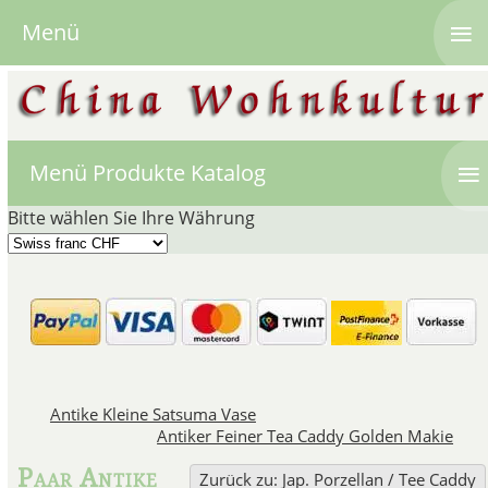
≡
Menü
≡
Menü Produkte Katalog
Bitte wählen Sie Ihre Währung
Japanisches 
Japan blickt auf eine lange Ges
Antike Kleine Satsuma Vase
die hauptsächlich in der Pr
Antiker Feiner Tea Caddy Golden Makie
"Kakiemon" genannten Objekte,
hergestellt wurden, 
Paar Antike
Zurück zu: Jap. Porzellan / Tee Caddy