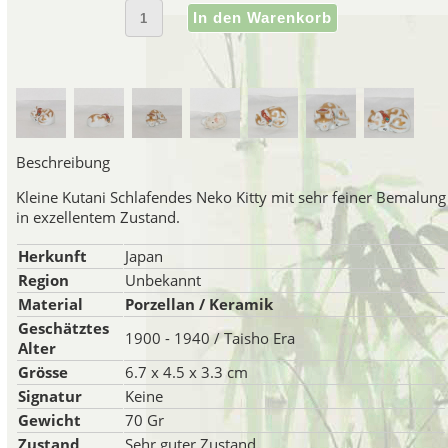
Japanisches Porzell
Japanisches Porzellan der Mei
Satsuma-Region hergestell
gleichbedeutend mit japanisch
Beschreibung
Kleine Kutani Schlafendes Neko Kitty mit sehr feiner Bemalung
Porzellan Ma
in exzellentem Zustand.
Ende des 19. Jahrhunderts ware
Herkunft
Japan
Manufakturen in der Gegend 
Region
Unbekannt
Handwerkern beschäftigten,
Material
Porzellan / Keramik
Satsuma-Porzellan aus dieser
Geschätztes
1900 - 1940 / Taisho Era
erschöpfenden" Qualität kritisi
Alter
Beginn des 20. Jahrhunder
Grösse
6.7 x 4.5 x 3.3 cm
dekorierten Ge
Signatur
Keine
Gewicht
70 Gr
Da viele von ihnen für den wes
Zustand
Sehr guter Zustand
waren die meisten Satsuma-Art