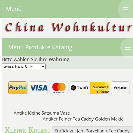
≡
Menü
≡
Menü Produkte Katalog
Bitte wählen Sie Ihre Währung
Japanisches 
Japan blickt auf eine lange Ges
Antike Kleine Satsuma Vase
die hauptsächlich in der Pr
Antiker Feiner Tea Caddy Golden Makie
"Kakiemon" genannten Objekte,
hergestellt wurden, 
Kleine Kutani
Zurück zu: Jap. Porzellan / Tee Caddy