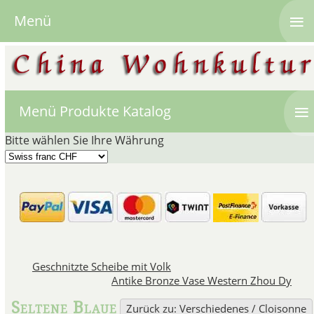
≡
Menü
≡
Menü Produkte Katalog
Bitte wählen Sie Ihre Währung
Chinesische antike D
Deckelvasen aus China find
Geschnitzte Scheibe mit Volk
Onlineshop für antike Chi
Antike Bronze Vase Western Zhou Dy
Chinesische
Vasen
mit Dec
bera
Seltene Blaue
Zurück zu: Verschiedenes / Cloisonne