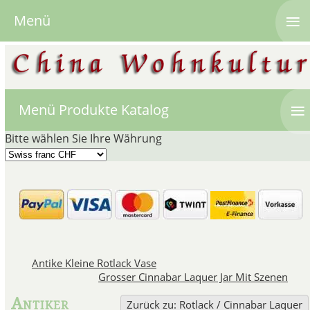
≡
Menü
≡
Menü Produkte Katalog
Bitte wählen Sie Ihre Währung
Chinesi
Chinesischer Rotlack wurde zwisch
Antike Kleine Rotlack Vase
seiner ursprünglichen Form bes
Grosser Cinnabar Laquer Jar Mit Szenen
Quecksilbersulfid (HgS).
Neben
wie Schwarz, Grün und Violet
Antiker
Zurück zu: Rotlack / Cinnabar Laquer
v