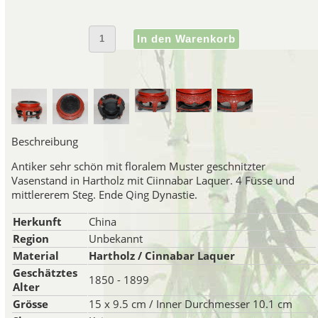
Im Laufe der Jahre haben west
roten Lack als "Zinnober" zu b
Sie Artikel, wie "Zinnober-V
gesehen handelt es sich bei d
Vasen mit zinnoberfarbenem Lack.
das Material, aus dem die
Schnitzerei ist das Material, 
Beschreibung
Antiker sehr schön mit floralem Muster geschnitzter
Vasenstand in Hartholz mit Ciinnabar Laquer. 4 Füsse und
Entwickl
mittlererem Steg. Ende Qing Dynastie.
Die Verwendung von Lacken wu
Herkunft
China
entwickelt. Im Laufe d
Region
Unbekannt
Lackverarbeitungstechniken a
Material
Hartholz / Cinnabar Laquer
Japan und K
Geschätztes
1850 - 1899
Organischer Lack wird aus ei
Alter
Quelle ist der Saft des sogenan
Grösse
15 x 9.5 cm / Inner Durchmesser 10.1 cm
wächst. Einmal vom Baum entfe