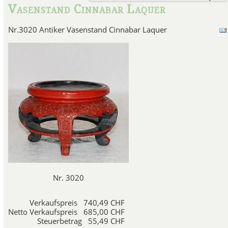
Vasenstand Cinnabar Laquer
Nr.3020 Antiker Vasenstand Cinnabar Laquer
Definition 
Bei der Definition von Ro
unterschiedliche Bedeutung
asiatischen Künsten, Antiquit
Verbindung bringen, können
Aufgrund der intensiven rot-ora
Quecksilbersulfid (HgS), Rotlac
als Farb
Rotlack und Cinnabar wird a
Minerals zu einem feinen Pu
Nr. 3020
Pulvers zu Farbstoffen, Farbe
wie Lacken gewonnen. Es kann 
aus flüssigem Quecksilber und 
Verkaufspreis
740,49 CHF
werden.
Zinnober ist das pri
Netto Verkaufspreis
685,00 CHF
Steuerbetrag
55,49 CHF
Zinnoberrot und