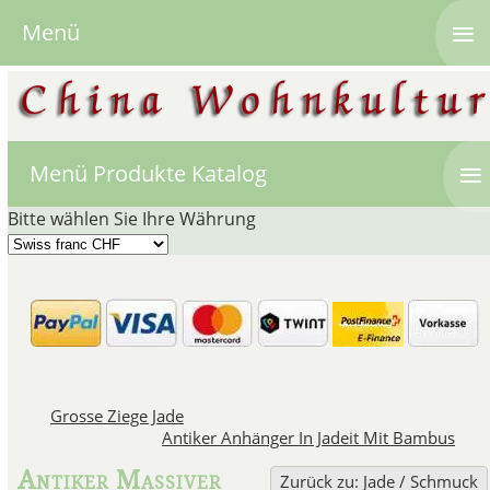
≡
Menü
≡
Menü Produkte Katalog
Bitte wählen Sie Ihre Währung
chine
Vom Licht sanft durchleuchtet,
Grosse Ziege Jade
härter als Stahl, von der Natur
Antiker Anhänger In Jadeit Mit Bambus
- kein anderes Material wi
Antiker Massiver
Jade (in China hauptsächlich
Zurück zu: Jade / Schmuck