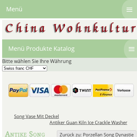
≡
Menü
≡
Menü Produkte Katalog
Bitte wählen Sie Ihre Währung
Chinesische
In der Song Dynastie zwis
Song Vase Mit Deckel
wunderschöne Song Vasen mit
Antiker Guan Kiln Ice Crackle Washer
Tenmoku Tea Bowls, Por
Antike Song
Zurück zu: Porzellan Song Dynastie