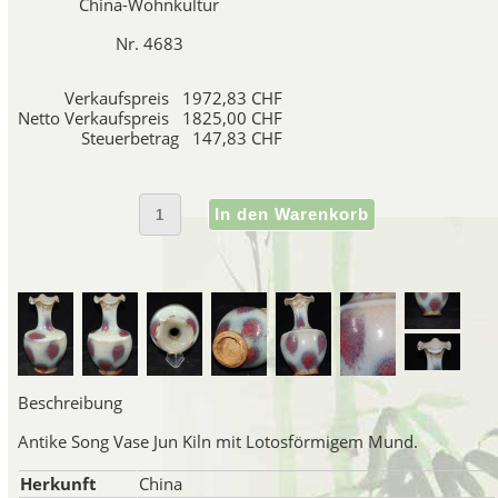
China-Wohnkultur
hergestellt, die a 
Nr. 4683
Guan Porze
Verkaufspreis
1972,83 CHF
Netto Verkaufspreis
1825,00 CHF
Guan Porzellan ist eine äu
Steuerbetrag
147,83 CHF
wahrscheinlich zuerst im Norden
Hangzhou in der Provinz Zheji
Hof vor den Eindringlingen der
Porzellan besteht aus Steingu
Ge Porze
Ge Porzellan hat einen Sch
grauweisse Glasur mit einem 
Beschreibung
ihrer dekorativen Wirkung
Antike Song Vase Jun Kiln mit Lotosförmigem Mund.
Herkunft
China