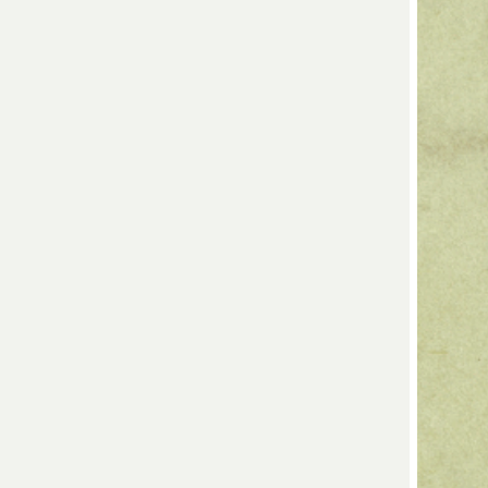
e weisen eine orangefarbene Transluzenz
ten undurchsichtig sind. Die feinsten
rden als "weisse" (bai) Ding bezeichnet.
en und ähnlichen Gefäßen sammelt sich
n Tropfen, so genannten Tränentropfen.
re Schalen, wurden mit dem Mund nach
unglasierter Rand zurückblieb, der
us Kupfer oder Silber gebunden wurde.
ellan sind als "flour" (fen) Ding und
und es gibt auch einige Beispiele für
isher als unmöglich erwiesen, zwischen
chen Sorten von Ding Porzellan zu
aren, die während dieser Zeit anderswo
on Cizhou und eine Sorte, die mit einem
Körper bedeckt ist, aus dem Bezirk Julu
eutigen Provinz Hebei).
ns von Longquan