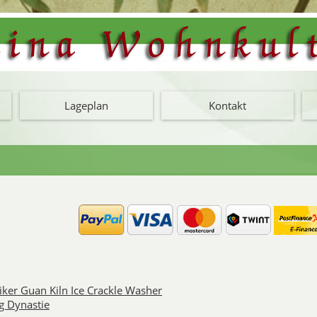
Lageplan
Kontakt
Chinesische
In der Song Dynastie zwis
wunderschöne Song Vasen mit
Tenmoku Tea Bowls, Por
iker Guan Kiln Ice Crackle Washer
g Dynastie
Song