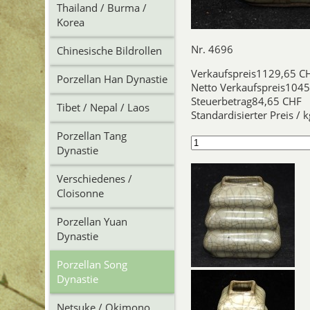
Thailand / Burma /
Korea
Nr. 4696
Chinesische Bildrollen
Verkaufspreis
1129,65 C
Porzellan Han Dynastie
Netto Verkaufspreis
1045
Steuerbetrag
84,65 CHF
Tibet / Nepal / Laos
Standardisierter Preis / k
Porzellan Tang
Dynastie
Verschiedenes /
Cloisonne
Porzellan Yuan
Dynastie
Porzellan Song
Dynastie
Netsuke / Okimono