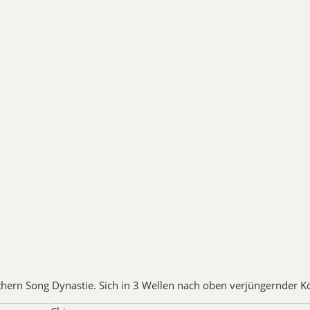
Celadons von Longquan sind
klassischen Song-Klassiker. Die 
der Hauptstadt der südliche
stammen aus dem 10. Jahrhunde
Qualitä und durchsichtiger gr
Longquan ist dick und zähflüssi
am besten am Rand zu sehen
häufigsten Exemplare des Long
Schalen gab es für einen florie
grosse Vasen wurden ebenfall
Dekoration ist gewöhnlich eing
Dekorationen. Bei einigen 
gelassen, so dass er zu einem
wirkungsvoller Kontrast zur Far
sind die seltensten und oft die
den Strapazen des Transports
wahrscheinlich gehören die mei
1368) an, als der Exporth
hern Song Dynastie. Sich in 3 Wellen nach oben verjüngernder K
Jun Porze