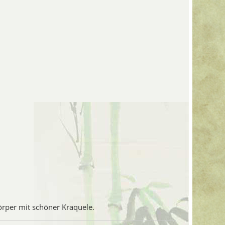
 wahrscheinlich die häufigsten der
Stadt liegt in der Provinz Zhejiang, nahe
n Song-Kaiser in Hangzhou. Die Öfen
rt. Die Glasur ist von hervorragender
üner Farbe. Die Glasur der Celadon von
g. Der Scherben ist grau bis grauweiss,
, wo die Glasur eher dünn ist. Die
quan-Seladons sind grosse Schalen. Die
renden Exporthandel. Seltene Schalen und
s mit dieser Glasur hergestellt. Die
eschnitten, aber es gibt auch geformte
Töpfen wurde der Abdruck unglasiert
 dunklen Rotbraun gebrannt wurde - ein
be der Glasur. Die feineren Töpferwaren
 ältesten. Die schwereren Sorten sollten
 nach Überseemärkten standhalten, und
sten von ihnen der Yuan-Dynastie (1206-
andel erheblich ausgeweitet wurde.
örper mit schöner Kraquele.
llan - Jun Ware