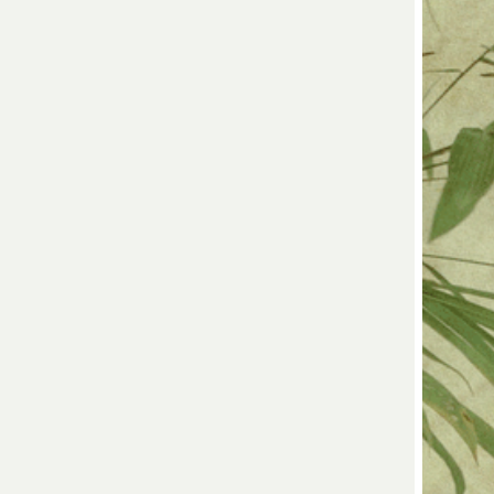
Porzellan in Jingdezhen und anderen
llan Manufakturen produziert.
stie zeichnet sich durch brillante
rmen aus. Das Porzellan ist kaum
ekoriert.
 Ru, Guan, Ge, Ding, Longquan, Jun,
hou und Yingqing.
das berühmte Seladon-Porzellan mit dem
rünen, an Jade erinnernde Glasur.
llan - Ju Ware
nem Steingut gefertigt und mit einer
 überzogen, die manchmal feine Sprünge
 in Henan in einer kaiserlichen Fabrik
im Jahr 1107 in Betrieb war.