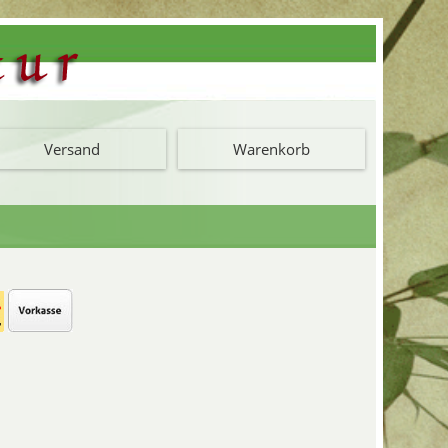
Versand
Warenkorb
s Song Porzellan
chen 960 – 1297 n.Chr. entstanden
 Deckel, Song Schalen, Song Teller,
zellandosen und Amphorenvasen.
 Dynastie