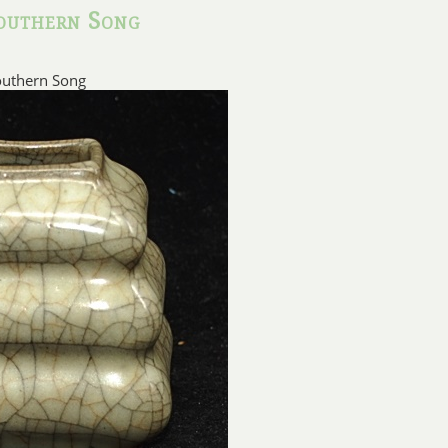
outhern Song
In der Song Dynastie wurde 
südchinesischen Porze
outhern Song
Das Porzellan der Song-Dyna
Glasuren und einfachen Fo
d
Die wichtigsten Sorten sind
Jian, Ciz
In der Song Dynastie entstand 
charakteristischen olivg
Ju Porze
Ju Ware ist aus chamoisfarbe
dichten grünlich-blauen Glasur
aufweist. Das Porzellan wurde
hergestellt, die a 