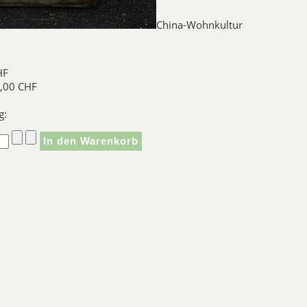
China-Wohnkultur
Guan Porze
Guan Porzellan ist eine äu
HF
wahrscheinlich zuerst im Norden
,00 CHF
Hangzhou in der Provinz Zheji
Hof vor den Eindringlingen der
g:
Porzellan besteht aus Steingu
Ge Porze
Ge Porzellan hat einen Sch
grauweisse Glasur mit einem 
ihrer dekorativen Wirkung
Ding Porze