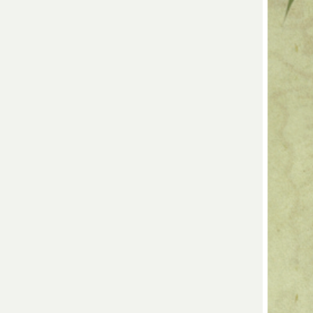
llan - Guan Ware
sserst seltenes Porzellan. Es wurde
 hergestellt, wobei die Öfen um 1127 in
ang aufgebaut wurden. Dies nachdem der
 Jin-Tataren nach Süden floh. Das Guan
t, das mit braunem Schlicker gewaschen
wurde.
llan - Ge Ware
erben aus dunklem Steingut und eine
gut ausgeprägten Craquelé, das wegen
 absichtlich herbeigeführt wurde.
llan - Ding Ware