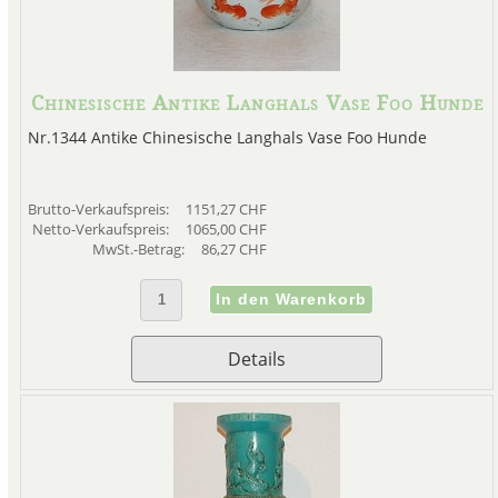
Onlineshop für c
Besuchen Sie unseren Onlinesh
Chinesische Antike Langhals Vase Foo Hunde
Nr.1344 Antike Chinesische Langhals Vase Foo Hunde
Brutto-Verkaufspreis:
1151,27 CHF
Netto-Verkaufspreis:
1065,00 CHF
MwSt.-Betrag:
86,27 CHF
Deckelvasen aus China find
Onlineshop für antike Chi
Chinesische
Vasen
mit Dec
bera
Details
Antike chinesische Vasen und
Besuchen Sie unseren Shop für 