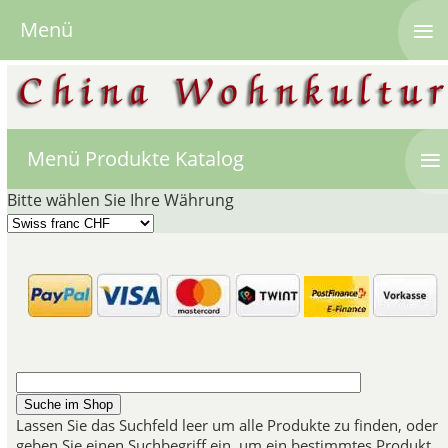
≡
Menü
≡
Menü Produkte Katalog
Bitte wählen Sie Ihre Währung
Famille Rose Vasen 
Chinesisches Porzel
Die Famille Rose
Vasen
und
hauptsächlich Farbtöne aus
Lassen Sie das Suchfeld leer um alle Produkte zu finden, oder
ganzen 18. Jahrhun
geben Sie einen Suchbegriff ein, um ein bestimmtes Produkt