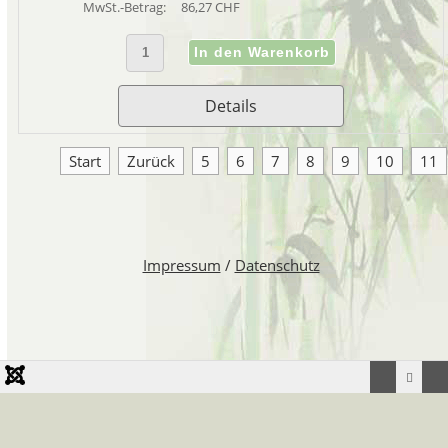
MwSt.-Betrag:
86,27 CHF
Details
Start
Zurück
5
6
7
8
9
10
11
Impressum
/
Datenschutz
Webseite erstellt und unterhalten durch
Webagentur dynamic-duo webdesign/-publishing Uetikon am See