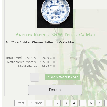
Antiker Kleiner B&W Teller Ca Mau
Nr.2149 Antiker Kleiner Teller B&W Ca Mau
Brutto-Verkaufspreis:
199,99 CHF
Netto-Verkaufspreis:
185,00 CHF
MwSt.-Betrag:
14,99 CHF
Details
Start
Zurück
1
2
3
4
5
6
7