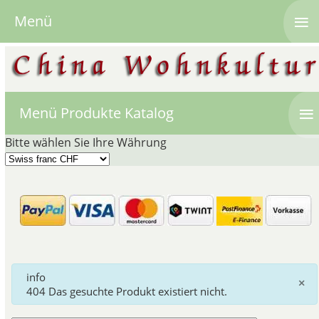
≡
Menü
≡
Menü Produkte Katalog
Bitte wählen Sie Ihre Währung
Famille Rose Vasen 
Chinesisches Porzel
Die Famille Rose
Vasen
und
info
×
hauptsächlich Farbtöne aus
404 Das gesuchte Produkt existiert nicht.
ganzen 18. Jahrhun