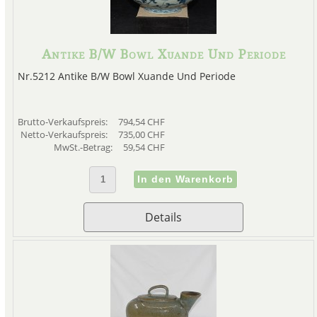
Onlineshop für c
Besuchen Sie unseren Onlinesh
Antike B/W Bowl Xuande Und Periode
Nr.5212 Antike B/W Bowl Xuande Und Periode
Brutto-Verkaufspreis:
794,54 CHF
Netto-Verkaufspreis:
735,00 CHF
MwSt.-Betrag:
59,54 CHF
Deckelvasen aus China find
Onlineshop für antike Chi
Chinesische
Vasen
mit Dec
bera
Details
Antike chinesische Vasen und
Besuchen Sie unseren Shop für 