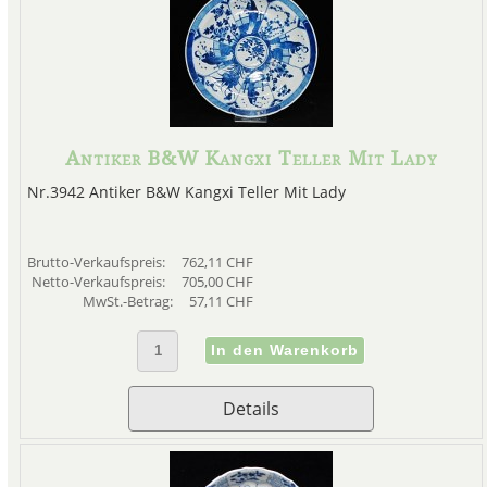
Antiker B&W Kangxi Teller Mit Lady
Nr.3942 Antiker B&W Kangxi Teller Mit Lady
Brutto-Verkaufspreis:
762,11 CHF
Netto-Verkaufspreis:
705,00 CHF
MwSt.-Betrag:
57,11 CHF
Details