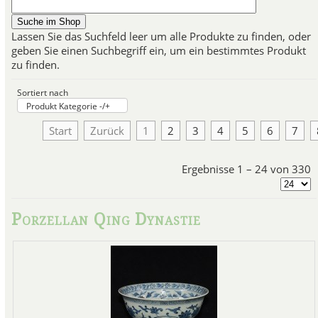
Lassen Sie das Suchfeld leer um alle Produkte zu finden, oder
Porzellan der d
geben Sie einen Suchbegriff ein, um ein bestimmtes Produkt
zu finden.
Die drei Kaiser Kangxi,
Yongzh
zwischen 1662 und 1796. In Bez
Sortiert nach
Kunst hat diese Qing Per
Produkt Kategorie -/+
hervorgebracht.
Die Qing
Chinesis
Start
Zurück
1
2
3
4
5
6
7
Ergebnisse 1 – 24 von 330
Famille-Rose
Das Dekor
des Famille Rose P
Porzellan Qing Dynastie
figürlichen Darstellungen.
Ti
beliebt. Aber auch Blumen wurde
findet man detaillierte Darst
Literatu