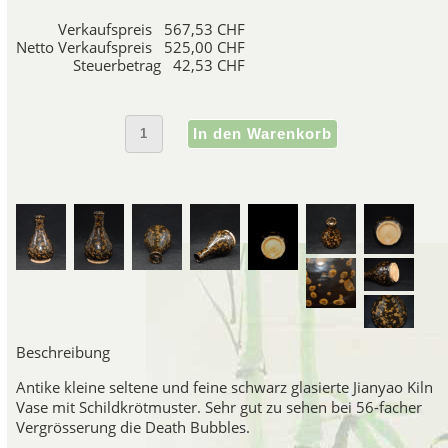
hergestellt, die a 
Verkaufspreis
567,53 CHF
Netto Verkaufspreis
525,00 CHF
Steuerbetrag
42,53 CHF
Guan Porze
Guan Porzellan ist eine äu
wahrscheinlich zuerst im Norden
Hangzhou in der Provinz Zheji
Hof vor den Eindringlingen der
Porzellan besteht aus Steingu
Ge Porze
Ge Porzellan hat einen Sch
Beschreibung
grauweisse Glasur mit einem 
ihrer dekorativen Wirkung
Antike kleine seltene und feine schwarz glasierte Jianyao Kiln
Vase mit Schildkrötmuster. Sehr gut zu sehen bei 56-facher
Vergrösserung die Death Bubbles.