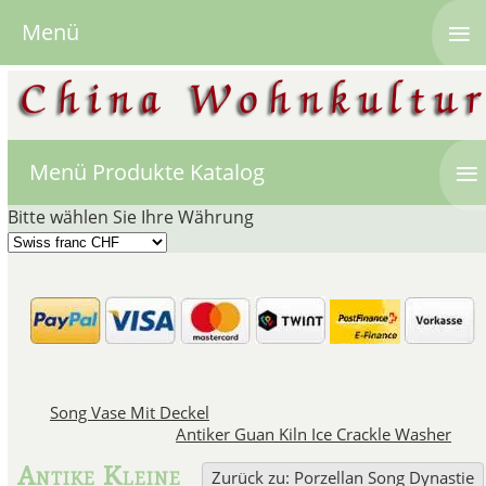
≡
Menü
≡
Menü Produkte Katalog
Bitte wählen Sie Ihre Währung
Chinesische
In der Song Dynastie zwis
Song Vase Mit Deckel
wunderschöne Song Vasen mit
Antiker Guan Kiln Ice Crackle Washer
Tenmoku Tea Bowls, Por
Antike Kleine
Zurück zu: Porzellan Song Dynastie