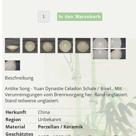
hergestellt, die a 
Guan Porze
Guan Porzellan ist eine äu
wahrscheinlich zuerst im Norden
Hangzhou in der Provinz Zheji
Hof vor den Eindringlingen der
Porzellan besteht aus Steingu
Beschreibung
Antike Song - Yuan Dynastie Celadon Schale / Bowl.. Mit
Ge Porze
Verunreinigungen vom Brennvorgang her. Rand unglasiert.
Stand teilweise unglasiert.
Ge Porzellan hat einen Sch
grauweisse Glasur mit einem 
Herkunft
China
ihrer dekorativen Wirkung
Region
Unbekannt
Material
Porzellan / Keramik
Geschätztes