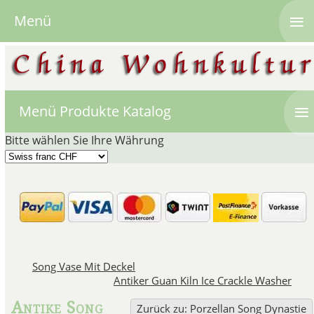
≡
Menü
≡
Menü Produkte Katalog
Bitte wählen Sie Ihre Währung
Chinesische
In der Song Dynastie zwis
Song Vase Mit Deckel
wunderschöne Song Vasen mit
Antiker Guan Kiln Ice Crackle Washer
Tenmoku Tea Bowls, Por
Antike Song
Zurück zu: Porzellan Song Dynastie