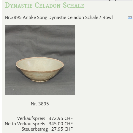
Dynastie Celadon Schale
Song
Nr.3895 Antike Song Dynastie Celadon Schale / Bowl
In der Song Dynastie wurde 
südchinesischen Porze
Das Porzellan der Song-Dyna
Glasuren und einfachen Fo
d
Die wichtigsten Sorten sind
Jian, Ciz
In der Song Dynastie entstand 
charakteristischen olivg
Nr. 3895
Ju Porze
Ju Ware ist aus chamoisfarbe
Verkaufspreis
372,95 CHF
dichten grünlich-blauen Glasur
Netto Verkaufspreis
345,00 CHF
aufweist. Das Porzellan wurde
Steuerbetrag
27,95 CHF