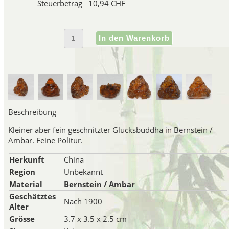
Hotai-Budd
Steuerbetrag
10,94 CHF
Manjushri-Bu
Medizinbud
Weisse und
Mönchs
Indische 
Buddha-Figuren kaufe
Budd
Beschreibung
Schon sehr früh entwarfen d
Kleiner aber fein geschnitzter Glücksbuddha in Bernstein /
ursprünglich für religiöse Zw
Ambar. Feine Politur.
wurde oft in Tempeln oder au
aufgestellt. Auch für religiös
Herkunft
China
aus Bronze benötigt. Die Verarb
Region
Unbekannt
und es entstande
Material
Bernstein / Ambar
Geschätztes
Im Laufe der Jahrhunderte wur
Nach 1900
Alter
Herstellung einer Figur immer wi
Grösse
3.7 x 3.5 x 2.5 cm
ist der Trend wieder zu Bronze