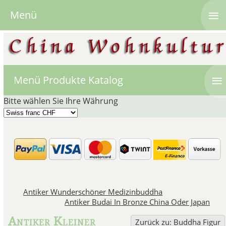
≡
Menü
≡
Menü Produkte Katalog
Bitte wählen Sie Ihre Währung
Buddha Figur, Bud
Die Buddha Figur, Buddha St
ist im chinesischen Budd
Antiker Wunderschöner Medizinbuddha
Antiker Budai In Bronze China Oder Japan
In der chinesischen Kultur tau
Antiker Kleiner
Lachen-Buddha. Buddha wird als
Zurück zu: Buddha Figur