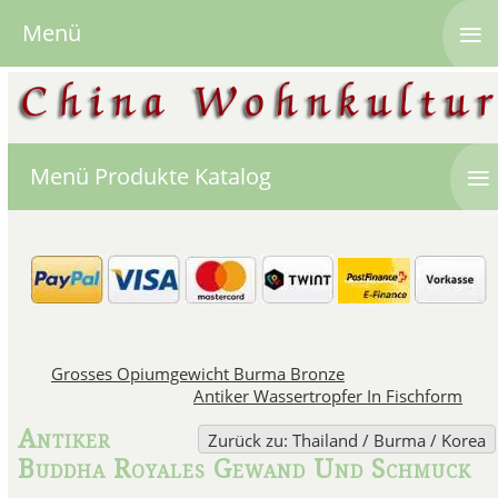
≡
Menü
≡
Menü Produkte Katalog
Grosses Opiumgewicht Burma Bronze
Antiker Wassertropfer In Fischform
Antiker
Zurück zu: Thailand / Burma / Korea
Buddha Royales Gewand Und Schmuck