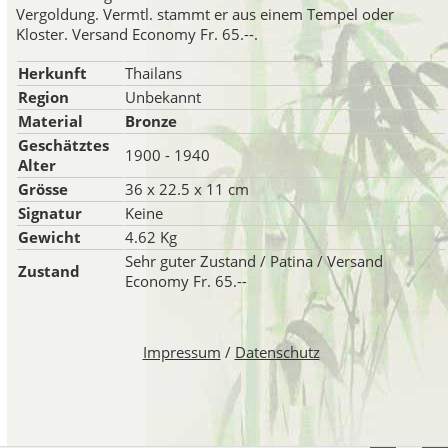
Vergoldung. Vermtl. stammt er aus einem Tempel oder
Kloster. Versand Economy Fr. 65.--.
Herkunft
Thailans
Region
Unbekannt
Material
Bronze
Geschätztes
1900 - 1940
Alter
Grösse
36 x 22.5 x 11 cm
Signatur
Keine
Gewicht
4.62 Kg
Sehr guter Zustand / Patina / Versand
Zustand
Economy Fr. 65.--
Impressum
/
Datenschutz