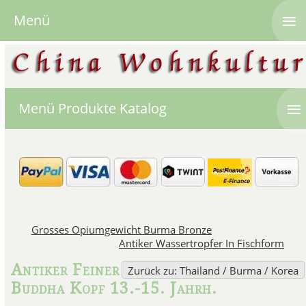
≡
Menü
≡
Menü Produkte Katalog
Grosses Opiumgewicht Burma Bronze
Antiker Wassertropfer In Fischform
Antiker Feiner
Zurück zu: Thailand / Burma / Korea
Buddha Kopf 13.-15. Jahrh.